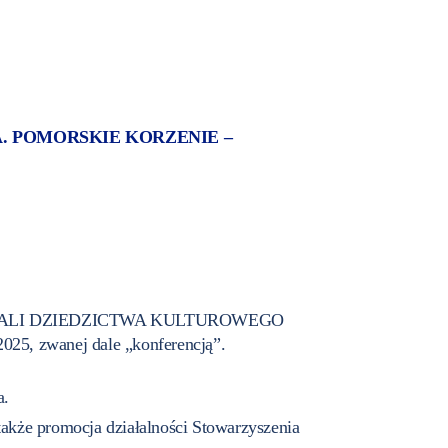
ZA. POMORSKIE KORZENIE –
n. „ NA FALI DZIEDZICTWA KULTUROWEGO
 zwanej dale „konferencją”.
a.
także promocja działalności Stowarzyszenia