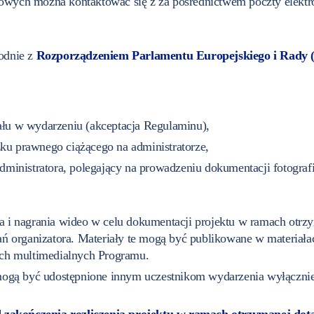
wych można kontaktować się z za pośrednictwem poczty elektr
odnie z
Rozporządzeniem Parlamentu Europejskiego i Rady (U
iału w wydarzeniu (akceptacja Regulaminu),
zku prawnego ciążącego na administratorze,
 administratora, polegający na prowadzeniu dokumentacji fotogra
 i nagrania wideo w celu dokumentacji projektu w ramach otrz
ń organizatora. Materiały te mogą być publikowane w materiała
ach multimedialnych Programu.
mogą być udostępnione innym uczestnikom wydarzenia wyłącznie