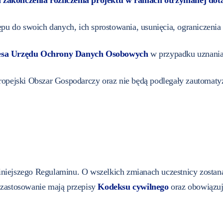
od zakończenia rozliczenia projektu w ramach otrzymanej do
u do swoich danych, ich sprostowania, usunięcia, ograniczenia 
esa Urzędu Ochrony Danych Osobowych
w przypadku uznania
opejski Obszar Gospodarczy oraz nie będą podlegały zautoma
niniejszego Regulaminu. O wszelkich zmianach uczestnicy zosta
zastosowanie mają przepisy
Kodeksu cywilnego
oraz obowiązuj