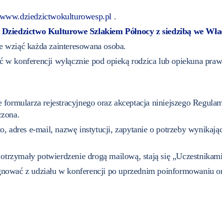
www.dziedzictwokulturowesp.pl
.
 Dziedzictwo Kulturowe Szlakiem Północy z siedzibą we Wład
e wziąć każda zainteresowana osoba.
ć w konferencji wyłącznie pod opieką rodzica lub opiekuna praw
e formularza rejestracyjnego oraz akceptacja niniejszego Regul
czona.
ko, adres e-mail, nazwę instytucji, zapytanie o potrzeby wynikaj
i otrzymały potwierdzenie drogą mailową, stają się „Uczestnikami
wać z udziału w konferencji po uprzednim poinformowaniu or