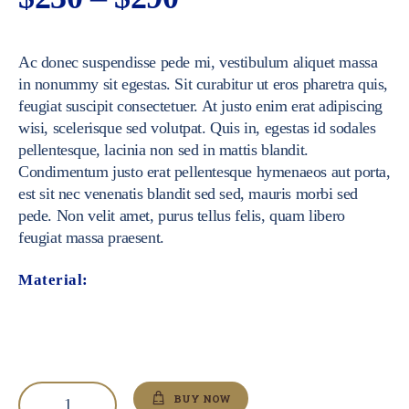
cen:
Ac donec suspendisse pede mi, vestibulum aliquet massa
od
in nonummy sit egestas. Sit curabitur ut eros pharetra quis,
feugiat suscipit consectetuer. At justo enim erat adipiscing
$230
wisi, scelerisque sed volutpat. Quis in, egestas id sodales
pellentesque, lacinia non sed in mattis blandit.
do
Condimentum justo erat pellentesque hymenaeos aut porta,
est sit nec venenatis blandit sed sed, mauris morbi sed
$290
pede. Non velit amet, purus tellus felis, quam libero
feugiat massa praesent.
Material:
ilość
BUY NOW