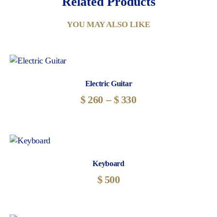
Related Products
YOU MAY ALSO LIKE
Electric Guitar
$
260
–
$
330
Zakres
cen:
Ten
od
produkt
$260
ma
do
wiele
$330
Keyboard
wariantów.
Opcje
$
500
można
wybrać
na